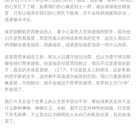
(歌罗西书 2:6-7 和合本) 当我们听到了福音，就好像一粒种子在我们
的心里扎下了根，如果我们的心像是好土一样，就会渐渐地生根发
芽。只有让福音在我们的心里扎下根来，才不会轻易地被风吹动，
或者被水冲走。
保罗提醒歌罗西教会的人，要小心某些人空洞虚假的哲学，因为他
们不是照着基督，而是照着人的传统和世俗的玄学。这些人用自己
的理解去篡改福音，扭曲福音，或者是给福音加添一些什么内容。
在基督带来福音之前，犹太人以遵守律法为荣，也认为遵守律法能
够给他们带来拯救。但是福音却是因信称义，律法不过是基督的影
子，真实的本体是基督。（2:17）不论是犹太人的律法，还是希腊
的哲学家的玄学，这些都不应该成为福音的拦阻。我们只要靠着耶
稣基督，与他联结，就不会被这个世界的道理，保罗称之为“小学”，
所迷惑了。
我们今天在这个世界上的人生哲学层出不穷，看似深奥其实并不是
什么新鲜事物。唯物主义，女权，都不过是对神学的扭曲。日光底
下并无新事，不过是自以为聪明的人从自己的私欲出发，目光短浅
罢了。