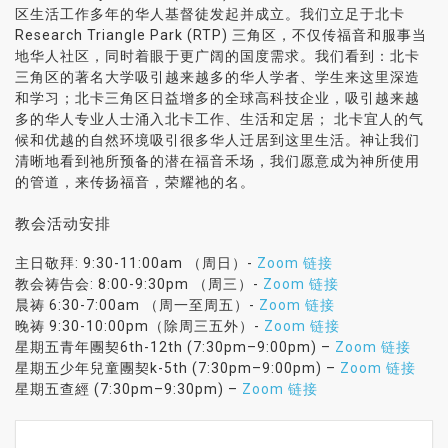
区生活工作多年的华人基督徒发起并成立。我们立足于北卡
Research Triangle Park (RTP) 三角区，不仅传福音和服事当
地华人社区，同时着眼于更广阔的国度需求。我们看到：北卡
三角区的著名大学吸引越来越多的华人学者、学生来这里深造
和学习；北卡三角区日益增多的全球高科技企业，吸引越来越
多的华人专业人士涌入北卡工作、生活和定居； 北卡宜人的气
候和优越的自然环境吸引很多华人迁居到这里生活。神让我们
清晰地看到祂所预备的潜在福音禾场，我们愿意成为神所使用
的管道，来传扬福音，荣耀祂的名。
教会活动安排
主日敬拜: 9:30-11:00am （周日）-
Zoom 链接
教会祷告会: 8:00-9:30pm （周三）-
Zoom 链接
晨祷 6:30-7:00am （周一至周五）-
Zoom 链接
晚祷 9:30-10:00pm（除周三五外）-
Zoom 链接
星期五青年團契6th-12th (7:30pm–9:00pm) –
Zoom 链接
星期五少年兒童團契k-5th (7:30pm–9:00pm) –
Zoom 链接
星期五查經 (7:30pm–9:30pm) –
Zoom 链接