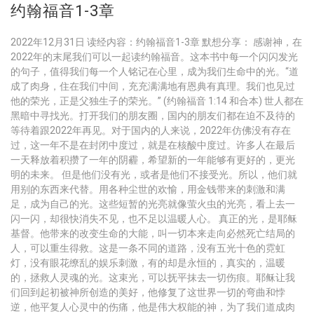
约翰福音1-3章
2022年12月31日 读经内容：约翰福音1-3章 默想分享： 感谢神，在
2022年的末尾我们可以一起读约翰福音。这本书中每一个闪闪发光
的句子，值得我们每一个人铭记在心里，成为我们生命中的光。“道
成了肉身，住在我们中间，充充满满地有恩典有真理。我们也见过
他的荣光，正是父独生子的荣光。” (约翰福音 1:14 和合本) 世人都在
黑暗中寻找光。打开我们的朋友圈，国内的朋友们都在迫不及待的
等待着跟2022年再见。对于国内的人来说，2022年仿佛没有存在
过，这一年不是在封闭中度过，就是在核酸中度过。许多人在最后
一天释放着积攒了一年的阴霾，希望新的一年能够有更好的，更光
明的未来。 但是他们没有光，或者是他们不接受光。所以，他们就
用别的东西来代替。用各种尘世的欢愉，用金钱带来的刺激和满
足，成为自己的光。这些短暂的光亮就像萤火虫的光亮，看上去一
闪一闪，却很快消失不见，也不足以温暖人心。 真正的光，是耶稣
基督。他带来的改变生命的大能，叫一切本来走向必然死亡结局的
人，可以重生得救。这是一条不同的道路，没有五光十色的霓虹
灯，没有眼花缭乱的娱乐刺激，有的却是永恒的，真实的，温暖
的，拯救人灵魂的光。这束光，可以抚平抹去一切伤痕。耶稣让我
们回到起初被神所创造的美好，他修复了这世界一切的弯曲和悖
逆，他平复人心灵中的伤痛，他是伟大权能的神，为了我们道成肉