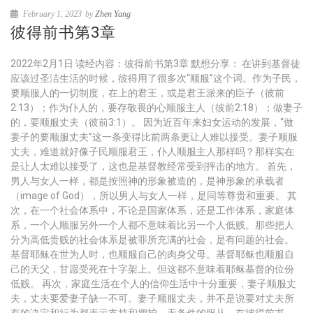
February 1, 2023
by
Zhen Yang
彼得前书第3章
2022年2月1日 读经内容：彼得前书第3章 默想分享： 在讲到基督徒
应该过圣洁生活的时候，彼得用了很多次“顺服”这个词。作为子民，
要顺服人的一切制度，在上的君王，或是君王派来的臣子（彼前
2:13）；作为仆人的，要存敬畏的心顺服主人（彼前2:18）；做妻子
的，要顺服丈夫（彼前3:1）。 因为近百年来妇女运动的发展，“做
妻子的要顺服丈夫”这一条变得比前两条更让人难以接受。妻子顺服
丈夫，难道就好像子民顺服君王，仆人顺服主人那样吗？那样实在
是让人太难以接受了，这也是基督教经常受到抨击的地方。 首先，
男人与女人一样，都是按照神的形象被造的，是神形象的承载者
（image of God），所以男人与女人一样，是同等尊贵和重要。 其
次，在一个社会体系中，不论是国家体系，还是工作体系，家庭体
系，一个人顺服另外一个人都不意味着比另一个人低贱。那些把人
分为高低贵贱的社会体系是被罪所充满的社会，是有问题的社会。
基督耶稣在世为人时，也顺服自己的肉身父母。基督耶稣也顺服自
己的天父，甘愿受死在十字架上。但这都不意味着耶稣基督的位份
低贱。 再次，家庭生活在个人的信仰生活中十分重要，妻子顺服丈
夫，丈夫要爱妻子缺一不可。妻子顺服丈夫，并不是说要对丈夫所