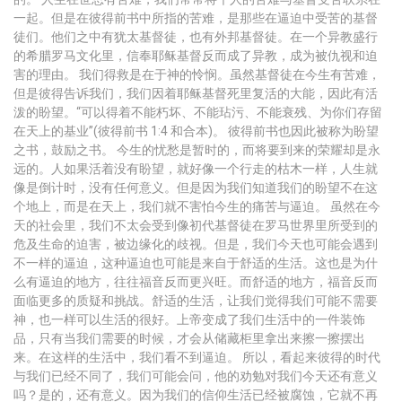
一起。但是在彼得前书中所指的苦难，是那些在逼迫中受苦的基督
徒们。他们之中有犹太基督徒，也有外邦基督徒。在一个异教盛行
的希腊罗马文化里，信奉耶稣基督反而成了异教，成为被仇视和迫
害的理由。 我们得救是在于神的怜悯。虽然基督徒在今生有苦难，
但是彼得告诉我们，我们因着耶稣基督死里复活的大能，因此有活
泼的盼望。“可以得着不能朽坏、不能玷污、不能衰残、为你们存留
在天上的基业”(彼得前书 1:4 和合本)。 彼得前书也因此被称为盼望
之书，鼓励之书。 今生的忧愁是暂时的，而将要到来的荣耀却是永
远的。人如果活着没有盼望，就好像一个行走的枯木一样，人生就
像是倒计时，没有任何意义。但是因为我们知道我们的盼望不在这
个地上，而是在天上，我们就不害怕今生的痛苦与逼迫。 虽然在今
天的社会里，我们不太会受到像初代基督徒在罗马世界里所受到的
危及生命的迫害，被边缘化的歧视。但是，我们今天也可能会遇到
不一样的逼迫，这种逼迫也可能是来自于舒适的生活。这也是为什
么有逼迫的地方，往往福音反而更兴旺。而舒适的地方，福音反而
面临更多的质疑和挑战。舒适的生活，让我们觉得我们可能不需要
神，也一样可以生活的很好。上帝变成了我们生活中的一件装饰
品，只有当我们需要的时候，才会从储藏柜里拿出来擦一擦摆出
来。在这样的生活中，我们看不到逼迫。 所以，看起来彼得的时代
与我们已经不同了，我们可能会问，他的劝勉对我们今天还有意义
吗？是的，还有意义。因为我们的信仰生活已经被腐蚀，它就不再