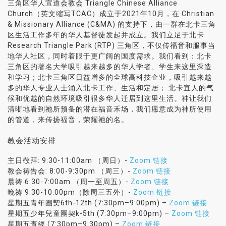
三角区华人宣道会教会 Triangle Chinese Alliance
Church（英文缩写TCAC）成立于2021年10月，在 Christian
& Missionary Alliance (C&MA) 的支持下，由一群在北卡三角
区生活工作多年的华人基督徒发起并成立。我们立足于北卡
Research Triangle Park (RTP) 三角区，不仅传福音和服事当
地华人社区，同时着眼于更广阔的国度需求。我们看到：北卡
三角区的著名大学吸引越来越多的华人学者、学生来这里深造
和学习；北卡三角区日益增多的全球高科技企业，吸引越来越
多的华人专业人士涌入北卡工作、生活和定居； 北卡宜人的气
候和优越的自然环境吸引很多华人迁居到这里生活。神让我们
清晰地看到祂所预备的潜在福音禾场，我们愿意成为神所使用
的管道，来传扬福音，荣耀祂的名。
教会活动安排
主日敬拜: 9:30-11:00am （周日）-
Zoom 链接
教会祷告会: 8:00-9:30pm （周三）-
Zoom 链接
晨祷 6:30-7:00am （周一至周五）-
Zoom 链接
晚祷 9:30-10:00pm（除周三五外）-
Zoom 链接
星期五青年團契6th-12th (7:30pm–9:00pm) –
Zoom 链接
星期五少年兒童團契k-5th (7:30pm–9:00pm) –
Zoom 链接
星期五查經 (7:30pm–9:30pm) –
Zoom 链接