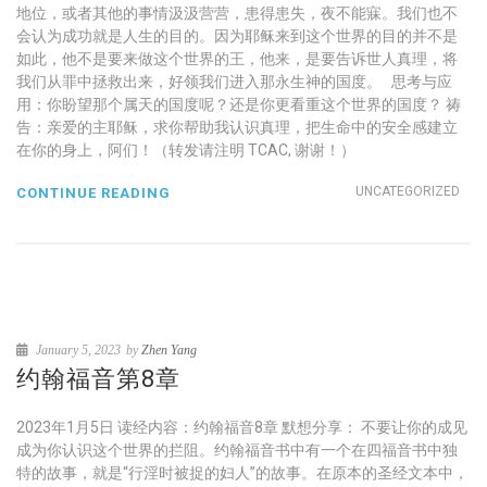
地位，或者其他的事情汲汲营营，患得患失，夜不能寐。我们也不
会认为成功就是人生的目的。因为耶稣来到这个世界的目的并不是
如此，他不是要来做这个世界的王，他来，是要告诉世人真理，将
我们从罪中拯救出来，好领我们进入那永生神的国度。 思考与应
用：你盼望那个属天的国度呢？还是你更看重这个世界的国度？ 祷
告：亲爱的主耶稣，求你帮助我认识真理，把生命中的安全感建立
在你的身上，阿们！（转发请注明 TCAC, 谢谢！）
UNCATEGORIZED
CONTINUE READING
January 5, 2023
by
Zhen Yang
约翰福音第8章
2023年1月5日 读经内容：约翰福音8章 默想分享： 不要让你的成见
成为你认识这个世界的拦阻。约翰福音书中有一个在四福音书中独
特的故事，就是“行淫时被捉的妇人”的故事。在原本的圣经文本中，