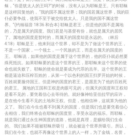
稣，“你是犹太人的王吗?”的时候，没有人认为耶稣是王。只有耶稣
是这样回复他的， “我的国不属这世界；我的国若属这世界，我的臣
仆必要争战，使我不至于被交给犹太人。只是我的国不属这世
界。”(约翰福音 18:36 和合本) 耶稣是君王，但是他的国不是属地
的，乃是属天的国度。我们若是与基督有份，就也是属天的居民
了。属地的国度是暂时的，而属天的国度却是永远的。（林后
4:18）耶稣是王，他来到这个世界，却不是为了做这个世界的王，
不是一个国家，一个领土，一个民族的王，而是在属天的国度的
王。 耶稣说，如果他的国度是属于这个世界的，他的臣仆就必然要
殊死抵抗。如果耶稣要的是这个世界的王，那耶稣来这个世界的使
命也就失败了。耶稣的使命就是要成为代罪的羔羊。这个世界的王
都是逼迫和压榨百姓的，从第一个以色利的国王扫罗开始的时候，
百姓就要服侍国王。但是神的国度的君王，是愿意为了他的百姓死
的君王。 属地的王国和王权是肉眼可见的，但属天的国度和王权却
是看不见的，要凭着信心去等待的。就好像神给亚伯拉罕的应许，
是在他今生看不见的土地和王权。但是，他相信神，这就算为他的
义了。 我们在今生也看不到属天的国度，但是我们也是要凭着信心
去相信，我们终将会在耶稣的国度里，享受永远的福乐。而耶稣，
就是我们通过永生神国度的道路，他就是真理，是赐给我们生命
的。 我们如果不能被耶稣所吸引，就会被这个世界所吸引。所以，
我们在今生，也就不再像这个世界上的人一样，为了金钱，名誉，