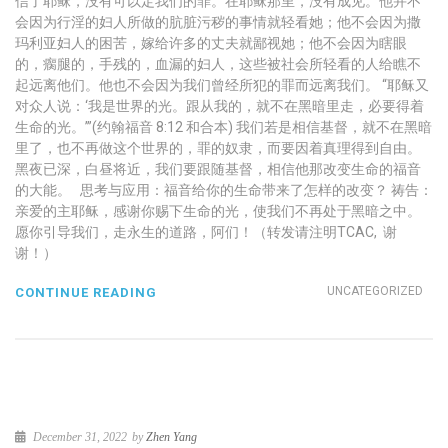
信了耶稣，没有可以定我们的罪。在耶稣那里，没有成见。他并不
会因为行淫的妇人所做的肮脏污秽的事情就轻看她；他不会因为撒
玛利亚妇人的困苦，嫁给许多的丈夫就鄙视她；他不会因为瞎眼
的，瘸腿的，手残的，血漏的妇人，这些被社会所轻看的人给瞧不
起远离他们。他也不会因为我们曾经所犯的罪而远离我们。 “耶稣又
对众人说：‘我是世界的光。跟从我的，就不在黑暗里走，必要得着
生命的光。’”(约翰福音 8:12 和合本) 我们若是相信基督，就不在黑暗
里了，也不再做这个世界的，罪的奴隶，而要因着真理得到自由。
黑夜已深，白昼将近，我们要跟随基督，相信他那改变生命的福音
的大能。 思考与应用：福音给你的生命带来了怎样的改变？ 祷告：
亲爱的主耶稣，感谢你赐下生命的光，使我们不再处于黑暗之中。
愿你引导我们，走永生的道路，阿们！（转发请注明TCAC, 谢
谢！）
UNCATEGORIZED
CONTINUE READING
December 31, 2022
by
Zhen Yang