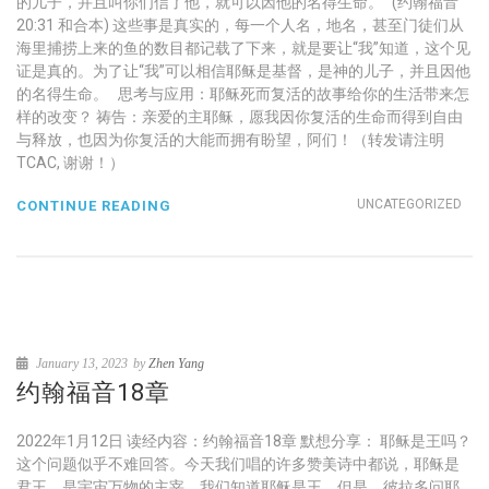
的儿子，并且叫你们信了他，就可以因他的名得生命。” (约翰福音
20:31 和合本) 这些事是真实的，每一个人名，地名，甚至门徒们从
海里捕捞上来的鱼的数目都记载了下来，就是要让“我”知道，这个见
证是真的。为了让“我”可以相信耶稣是基督，是神的儿子，并且因他
的名得生命。 思考与应用：耶稣死而复活的故事给你的生活带来怎
样的改变？ 祷告：亲爱的主耶稣，愿我因你复活的生命而得到自由
与释放，也因为你复活的大能而拥有盼望，阿们！（转发请注明
TCAC, 谢谢！）
UNCATEGORIZED
CONTINUE READING
January 13, 2023
by
Zhen Yang
约翰福音18章
2022年1月12日 读经内容：约翰福音18章 默想分享： 耶稣是王吗？
这个问题似乎不难回答。今天我们唱的许多赞美诗中都说，耶稣是
君王，是宇宙万物的主宰。我们知道耶稣是王。但是，彼拉多问耶