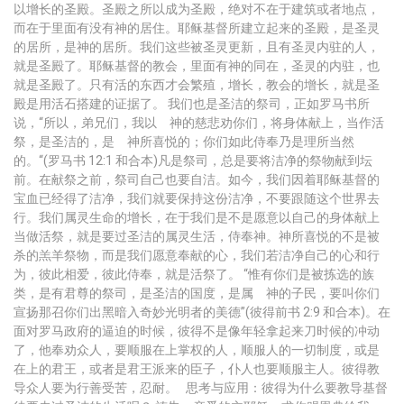
以增长的圣殿。圣殿之所以成为圣殿，绝对不在于建筑或者地点，
而在于里面有没有神的居住。耶稣基督所建立起来的圣殿，是圣灵
的居所，是神的居所。我们这些被圣灵更新，且有圣灵内驻的人，
就是圣殿了。耶稣基督的教会，里面有神的同在，圣灵的内驻，也
就是圣殿了。只有活的东西才会繁殖，增长，教会的增长，就是圣
殿是用活石搭建的证据了。 我们也是圣洁的祭司，正如罗马书所
说，“所以，弟兄们，我以 神的慈悲劝你们，将身体献上，当作活
祭，是圣洁的，是 神所喜悦的；你们如此侍奉乃是理所当然
的。“(罗马书 12:1 和合本)凡是祭司，总是要将洁净的祭物献到坛
前。在献祭之前，祭司自己也要自洁。如今，我们因着耶稣基督的
宝血已经得了洁净，我们就要保持这份洁净，不要跟随这个世界去
行。我们属灵生命的增长，在于我们是不是愿意以自己的身体献上
当做活祭，就是要过圣洁的属灵生活，侍奉神。神所喜悦的不是被
杀的羔羊祭物，而是我们愿意奉献的心，我们若洁净自己的心和行
为，彼此相爱，彼此侍奉，就是活祭了。 “惟有你们是被拣选的族
类，是有君尊的祭司，是圣洁的国度，是属 神的子民，要叫你们
宣扬那召你们出黑暗入奇妙光明者的美德”(彼得前书 2:9 和合本)。在
面对罗马政府的逼迫的时候，彼得不是像年轻拿起来刀时候的冲动
了，他奉劝众人，要顺服在上掌权的人，顺服人的一切制度，或是
在上的君王，或者是君王派来的臣子，仆人也要顺服主人。彼得教
导众人要为行善受苦，忍耐。 思考与应用：彼得为什么要教导基督