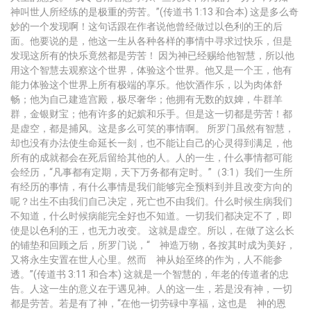
神叫世人所经练的是极重的劳苦。”(传道书 1:13 和合本) 这是多么奇
妙的一个发现啊！这句话跟在作者说他曾经做过以色利的王的后
面。他要说的是，他这一生从各种各样的事情中寻求过快乐，但是
发现这所有的快乐竟然都是劳苦！ 因为神已经赐给他智慧，所以他
用这个智慧去观察这个世界，体验这个世界。他又是一个王，他有
能力体验这个世界上所有极端的享乐。他饮酒作乐，以为肉体舒
畅；他为自己建造宫殿，极尽奢华；他拥有无数的奴婢，牛群羊
群，金银财宝；他有许多的妃嫔和乐手。但是这一切都是劳苦！都
是虚空，都是捕风。这是多么可笑的事情啊。 所罗门虽然有智慧，
却也没有办法使生命延长一刻，也不能让自己的心灵得到满足，他
所有的成就都会在死后留给其他的人。人的一生，什么事情都可能
会经历，“凡事都有定期，天下万务都有定时。”（3:1）我们一生所
有经历的事情，有什么事情是我们能够完全预料到并且改变方向的
呢？出生不由我们自己决定，死亡也不由我们。什么时候生病我们
不知道，什么时候病能完全好也不知道。一切我们都决定不了，即
使是以色利的王，也无力改变。 这就是虚空。所以，在做了这么长
的铺垫和回顾之后，所罗门说，“ 神造万物，各按其时成为美好，
又将永生安置在世人心里。然而 神从始至终的作为，人不能参
透。”(传道书 3:11 和合本) 这就是一个智慧的，年老的传道者的忠
告。人这一生的意义在于遇见神。人的这一生，若是没有神，一切
都是劳苦。若是有了神，“在他一切劳碌中享福，这也是 神的恩