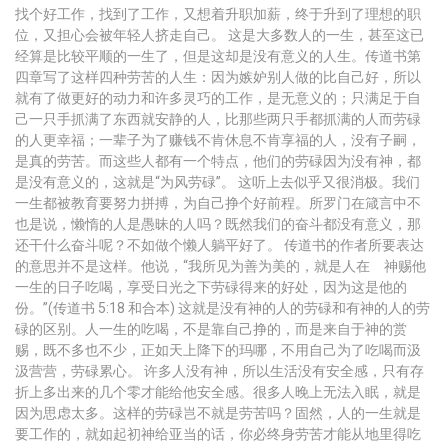
找个好工作，找到了工作，又想着升职加薪，终于升到了理想的职
位，又担心会被年轻人挤走自己。 这是大多数人的一生，甚至这已
经算是比较平顺的一生了，但是这却是没有意义的人生。传道书第
四章写了这样四种劳苦的人生：因为嫉妒别人做的比自己好，所以
就有了做更好的动力和许多灵巧的工作，是无意义的；只满足于自
己一只手抓满了东西就安静的人，比那些两只手都抓满的人而劳碌
的人更幸福；一辈子为了赚钱不肯休息不肯享福的人，没有子嗣，
是真的劳苦。而这些人都有一个特点，他们的劳碌因为没有神，都
是没有意义的，这就是“为风劳碌”。 这听上去似乎又很消极。我们
一生都被教育要努力拼搏，为自己挣个好前程。所罗门在箴言中不
也是说，懒惰的人是愚昧的人吗？既然我们的奋斗都没有意义，那
还干什么奋斗呢？不如做个懒人躺平好了。 传道书的作者所要表达
的意思并不是这样。他说，“我所见为善为美的，就是人在 神赐他
一生的日子吃喝，享受日光之下劳碌得来的好处，因为这是他的
份。”(传道书 5:18 和合本) 这就是没有神的人的劳碌和有神的人的劳
碌的区别。人一生的吃喝，不是靠自己挣的，而是来自于神的赏
赐，既不多也不少，正如天上降下的玛哪，不用自己为了吃喝而汲
汲营营，劳碌累心。 许多人没有神，所以生活没有安全感，只有存
折上多出来的几个零才能给他安全感。很多人晚上无法入眠，就是
因为思虑太多。这样的劳碌岂不就是劳苦吗？固然，人的一生就是
要工作的，就如起初神给亚当的话，你必终身劳苦才能从地里得吃