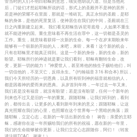
管当时的人们不明白耶稣的意思，嗤笑他胡说八道。但是当他死
后，门徒们才想起耶稣所说的话，形式上的圣殿并不是神的居所，
若是神的荣耀不在里面，那就是一堆砖瓦。真正永恒的圣殿，是耶
稣的身体，是他的死里复活，使神居住在我们的中间，圣殿就在三
日之内重新建立起来。 我们看见耶稣告诉尼哥底母，人如果不重生
就不能进神的国。重生意味着不再生活在罪中，这一切都是圣灵的
工作。重生，就意味着获得一次新的生命。每一个在岁末期盼来年
能够有一个崭新的开始的人，来吧，来听，来看！这个新的机会，
只有在耶稣里才能真正得到。这是一个新的身份，新的生命，新的
盼望。耶稣所行的神迹就是要让我们看到，耶稣有翻转生命，改
变，更新一切的能力！ “神爱世人，甚至将他的独生子赐给他们，叫
一切信他的，不至灭亡，反得永生。” (约翰福音 3:16 和合本) 所以，
我们今天所经历的一切恩典，以及所有听到神的福音就相信的人，
都是因着神的爱而来的恩典。 从岁首到年终，一年过去一年又来。
我们若是没有福音，就没有盼望；若是没有盼望，任何一个新年的
到来也不过又是旧的一年的重复。跟随耶稣，让我们听到的，看到
的，都传出去，让更多的人看到新年到来的意义；跟随耶稣，让这
真光照耀在我们的心里，也照耀在这个世界每一个黑暗的角落；跟
随耶稣，立定心志，在新的一年活出新的生命！ 祷告：亲爱的主耶
稣，感谢你在这一年所赐给我们的所有的祝福，愿在新的一年里，
我们的生命能够被你更新，让我们立定心志跟随你，阿们！（转发
请注明TCAC，谢谢！）