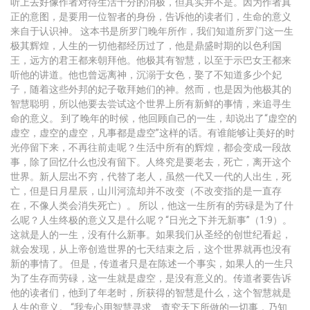
听上去好像作者对待生活十分的消极，但其实并不是。因为作者真
正的意图，是要用一位智者的身份，告诉他的读者们，生命的意义
来自于认识神。 这本书是所罗门晚年所作，我们知道所罗门这一生
极其辉煌，人生的一切他都经历过了，他是鼎盛时期的以色利国
王，远方的君王都来朝拜他。他极其有智慧，以至于示巴女王都来
听他的讲道。他也曾远离神，沉溺于女色，娶了不知道多少个妃
子，随着这些外邦的妃子敬拜她们的神。然而，也是因为他极其的
智慧聪明，所以他要去尝试这个世界上所有新鲜的事情，来追寻生
命的意义。 到了晚年的时候，他回顾自己的一生，却说出了“虚空的
虚空，虚空的虚空，凡事都是虚空”这样的话。有谁能够让美好的时
光停留下来，不再往前走呢？生活中所有的辉煌，都会变成一段故
事，除了回忆什么也没有留下。人终究是要老去，死亡，离开这个
世界。新人层出不穷，代替了老人，虽然一代又一代的人出生，死
亡，但是日月星辰，山川河流却并不改变（不改变指的是一直存
在，不像人类会消失死亡）。 所以，他这一生所有的劳碌是为了什
么呢？人生终极的意义又是什么呢？“日光之下并无新事”（1:9）。
这就是人的一生，没有什么新事。如果我们从圣经的创世纪看起，
就会发现，从上帝创造世界的七天结束之后，这个世界就再也没有
新的事情了。 但是，传道者只是在陈述一个事实，如果人的一生只
为了生存而劳碌，这一生就是虚空，是没有意义的。传道者要告诉
他的读者们，他到了年老时，所获得的智慧是什么，这个智慧就是
人生的意义。 “我专心用智慧寻求、查究天下所做的一切事，乃知