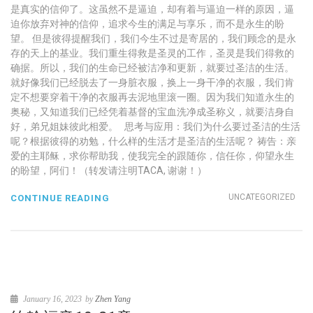
是真实的信仰了。这虽然不是逼迫，却有着与逼迫一样的原因，逼
迫你放弃对神的信仰，追求今生的满足与享乐，而不是永生的盼
望。 但是彼得提醒我们，我们今生不过是寄居的，我们顾念的是永
存的天上的基业。我们重生得救是圣灵的工作，圣灵是我们得救的
确据。所以，我们的生命已经被洁净和更新，就要过圣洁的生活。
就好像我们已经脱去了一身脏衣服，换上一身干净的衣服，我们肯
定不想要穿着干净的衣服再去泥地里滚一圈。因为我们知道永生的
奥秘，又知道我们已经凭着基督的宝血洗净成圣称义，就要洁身自
好，弟兄姐妹彼此相爱。 思考与应用：我们为什么要过圣洁的生活
呢？根据彼得的劝勉，什么样的生活才是圣洁的生活呢？ 祷告：亲
爱的主耶稣，求你帮助我，使我完全的跟随你，信任你，仰望永生
的盼望，阿们！（转发请注明TACA, 谢谢！）
UNCATEGORIZED
CONTINUE READING
January 16, 2023
by
Zhen Yang