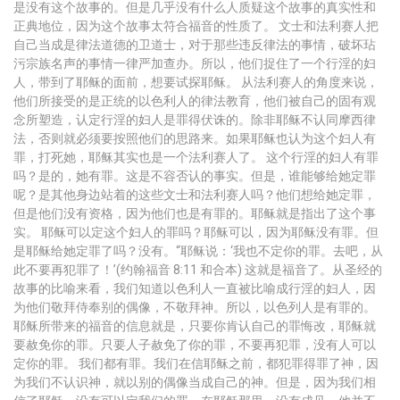
是没有这个故事的。但是几乎没有什么人质疑这个故事的真实性和
正典地位，因为这个故事太符合福音的性质了。 文士和法利赛人把
自己当成是律法道德的卫道士，对于那些违反律法的事情，破坏玷
污宗族名声的事情一律严加查办。所以，他们捉住了一个行淫的妇
人，带到了耶稣的面前，想要试探耶稣。 从法利赛人的角度来说，
他们所接受的是正统的以色利人的律法教育，他们被自己的固有观
念所塑造，认定行淫的妇人是罪得伏诛的。除非耶稣不认同摩西律
法，否则就必须要按照他们的思路来。如果耶稣也认为这个妇人有
罪，打死她，耶稣其实也是一个法利赛人了。 这个行淫的妇人有罪
吗？是的，她有罪。这是不容否认的事实。但是，谁能够给她定罪
呢？是其他身边站着的这些文士和法利赛人吗？他们想给她定罪，
但是他们没有资格，因为他们也是有罪的。耶稣就是指出了这个事
实。 耶稣可以定这个妇人的罪吗？耶稣可以，因为耶稣没有罪。但
是耶稣给她定罪了吗？没有。“耶稣说：‘我也不定你的罪。去吧，从
此不要再犯罪了！’(约翰福音 8:11 和合本) 这就是福音了。从圣经的
故事的比喻来看，我们知道以色利人一直被比喻成行淫的妇人，因
为他们敬拜侍奉别的偶像，不敬拜神。所以，以色列人是有罪的。
耶稣所带来的福音的信息就是，只要你肯认自己的罪悔改，耶稣就
要赦免你的罪。只要人子赦免了你的罪，不要再犯罪，没有人可以
定你的罪。 我们都有罪。我们在信耶稣之前，都犯罪得罪了神，因
为我们不认识神，就以别的偶像当成自己的神。但是，因为我们相