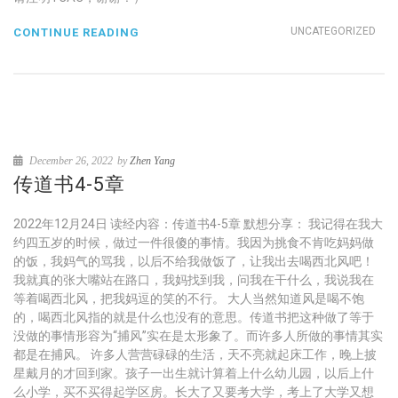
UNCATEGORIZED
CONTINUE READING
December 26, 2022
by
Zhen Yang
传道书4-5章
2022年12月24日 读经内容：传道书4-5章 默想分享： 我记得在我大
约四五岁的时候，做过一件很傻的事情。我因为挑食不肯吃妈妈做
的饭，我妈气的骂我，以后不给我做饭了，让我出去喝西北风吧！
我就真的张大嘴站在路口，我妈找到我，问我在干什么，我说我在
等着喝西北风，把我妈逗的笑的不行。 大人当然知道风是喝不饱
的，喝西北风指的就是什么也没有的意思。传道书把这种做了等于
没做的事情形容为“捕风”实在是太形象了。而许多人所做的事情其实
都是在捕风。 许多人营营碌碌的生活，天不亮就起床工作，晚上披
星戴月的才回到家。孩子一出生就计算着上什么幼儿园，以后上什
么小学，买不买得起学区房。长大了又要考大学，考上了大学又想