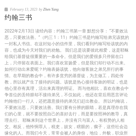
February 13, 2023
by
Zhen Yang
约翰三书
2022年2月13日 读经内容：约翰三书第一章 默想分享： “不要效法
恶，只要效法善。”（约三 1：11）约翰三书是约翰写给弟兄该犹的
一封私人书信。在这封短小的信件里，我们看到约翰写给该犹的内
容，也成为今天对我们的劝勉。 我们总是说要彼此相爱，这是耶稣
给我们基督徒很重要的一条命令。但是我们的爱很多只停留在口
上，只停留在表面上。我们喜欢宣扬爱，但是我们却行动不出来。
如何行动出来爱呢？约翰表扬该犹，他向做客旅之弟兄所行的事
情。在早期的教会中，有许多贫穷的基督徒，为主做工，四处传
教，所以就产生了接待的问题。该犹是热心接待客旅的明证，也是
他心里存有真理，活出来真理的明证。 而与他相比，喜欢在教会中
争首位的丢特腓却不接待弟兄，不仅如此，他还在背后用恶言评论
约翰他们一行人，还把愿意接待的弟兄们赶出教会。 所以约翰说，
不要效法恶，只要效法善。我们要有分辨的眼睛，若是真理存在我
们的心里，就不要按照自己的喜好去行，而是要按照神的教导，真
理去行。 耶稣来到这个世界上，并没有只与富人，有权势的人相
交。相反，他怜悯罪人，税吏，妓女，瞎眼的，瘸子，这些社会边
缘化的人。而我们今天，常常会被人的身份，地位，外貌，职业所