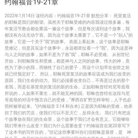
约翰福音19-21章
2022年1月14日 读经内容：约翰福音19-21章 默想分享： 死里复活
的耶稣是我们的盼望。虽然关于耶稣受难的内容我读过很多遍，每
年复活节教会都会重温一遍这个故事，但是每次读到这个故事，我
都没有办法无动于衷。因为这个故事太重要了，它不是一个“别人”的
故事，它是一个关于“我”的故事。 表面上看起来，这个故事是耶稣
受难记，但是其实这个故事中，永远都牵扯着一个“我”。因为这是神
与人之间的故事，如果不是为了救“我”，耶稣不必受难。 从创世纪
开始，到耶稣降生和受难，都是神与人之间的故事。伟大的神，竟
然为了渺小的我，而牺牲了自己的爱子，而这个计划早在创世之前
就已经预定好了。 所以，耶稣死里复活的故事应该成为我们改变的
原因，我们生命的动力。我们必须要改变自己，不再是过去的那个
老我，而是在基督里的复活的新的生命。正如耶稣曾经对尼哥底母
所说的，人如果不重生，就不能见神的国。耶稣也曾经在这段与尼
哥底母的对话中预言自己的受难，“摩西在旷野怎样举蛇，人子也必
照样被举起来。”(约翰福音 3:14 和合本) 正是因为耶稣的受难，他承
担了我们的咒诅，使我们可以不至灭亡，反得永生。 我们只有把这
个故事放在我们的生命里，这个故事于我们才会有意义。它能够给
我们带来什么改变？我们为什么需要改变？约翰福音在第20章写下
了这本书的写作目的，“但记这些事要叫你们信耶稣是基督，是 神