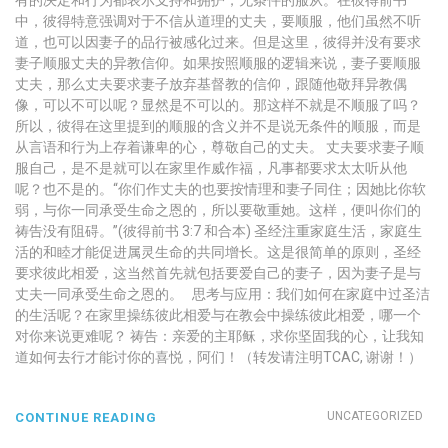
有的决定和行为都表示支持和拥护，无条件的服从。在彼得前书
中，彼得特意强调对于不信从道理的丈夫，要顺服，他们虽然不听
道，也可以因妻子的品行被感化过来。但是这里，彼得并没有要求
妻子顺服丈夫的异教信仰。如果按照顺服的逻辑来说，妻子要顺服
丈夫，那么丈夫要求妻子放弃基督教的信仰，跟随他敬拜异教偶
像，可以不可以呢？显然是不可以的。那这样不就是不顺服了吗？
所以，彼得在这里提到的顺服的含义并不是说无条件的顺服，而是
从言语和行为上存着谦卑的心，尊敬自己的丈夫。 丈夫要求妻子顺
服自己，是不是就可以在家里作威作福，凡事都要求太太听从他
呢？也不是的。“你们作丈夫的也要按情理和妻子同住；因她比你软
弱，与你一同承受生命之恩的，所以要敬重她。这样，便叫你们的
祷告没有阻碍。”(彼得前书 3:7 和合本) 圣经注重家庭生活，家庭生
活的和睦才能促进属灵生命的共同增长。这是很简单的原则，圣经
要求彼此相爱，这当然首先就包括要爱自己的妻子，因为妻子是与
丈夫一同承受生命之恩的。 思考与应用：我们如何在家庭中过圣洁
的生活呢？在家里操练彼此相爱与在教会中操练彼此相爱，哪一个
对你来说更难呢？ 祷告：亲爱的主耶稣，求你坚固我的心，让我知
道如何去行才能讨你的喜悦，阿们！（转发请注明TCAC, 谢谢！）
UNCATEGORIZED
CONTINUE READING