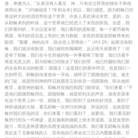
身，卑微为人。“从来没有人看见 神，只有在父怀里的独生子将他
表明出来。” (约翰福音 1:18 和合本) 所以，我们感恩。因为耶稣已经
将这样大好的消息带给这个世界。许多人喜欢谈论末世。是的，自
从耶稣来到的时候，这个世界就已经进入了末世的阶段。但是，我
们所看到的，不仅仅是末世，我们看到的是盼望。每一个硬币都有
两面，审判的背后是上帝的仁慈与救赎；末世的背面是耶稣带来的
盼望。“看哪，神的羔羊，除去世人罪孽的！”（约1:29）如果没有耶
稣，我们就没有盼望，我们就吃吃喝喝吧，反正明天就要死了！但
是有了耶稣，我们在今生所做的每一件事都有了盼望，我们活着不
再是无意义的，因为耶稣已经除去了我们的罪，他已经赐给我们新
的生命和永活的盼望！ 跟随主！这是我们的新年呼召，也是我们一
生的呼召。耶稣的传道使命一开始，就呼召了跟随他的门徒。做主
的门徒，就是听到神的呼召就愿意立刻舍弃一切跟随他，听从他的
教导，接受神的栽培。耶稣对安德烈和西门彼得说，“你们来看！”于
是他们跟随耶稣同住。跟随耶稣，就是听到主的声音，就舍弃原来
在这个世界上的一切，跟随主。我们听到了这样的好消息，看到了
神所成就的大能，看见耶稣一生所行的神迹，所说的话，这就是耶
稣对我们所说的话，你们来看！我们看到了，就要信。 我们看见耶
稣所行的头一件神迹，是在迦南的婚筵上使水变成酒。这是改变的
能力，而且是将普通的东西变成祝福的东西。我们看见耶稣在圣殿
里赶走了兑换银钱的人，宣布他自己将会在三日之内重建圣殿。尽