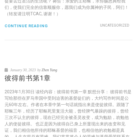
徒要去过圣洁的生活呢？ 祷告：亲爱的主耶稣，求你赐恩典给我
们，使我们完全的信靠顺服你，愿我们成为你属神的子民，阿们！
（转发请注明TCAC, 谢谢！）
UNCATEGORIZED
CONTINUE READING
January 30, 2023
by
Zhen Yang
彼得前书第1章
2023年1月30日 读经内容：彼得前书第一章 默想分享： 彼得前书是
写给那些在罗马帝国中受到迫害的基督徒们的，大约写作时间是公
元60年左右。作者在本章中第一句话就指出来是使徒彼得。跟随了
耶稣三年，经历了耶稣死里复活大能，曾经脾气暴躁的彼得，曾经
三次不认主的彼得，现在已经完全被圣灵改变，成为勉励，劝勉他
人的使徒彼得。 也正是因为彼得自己身上所显现出来的改变和见
证，我们相信他所传的耶稣基督的福音，也相信他的劝勉都是真
的。 人生在世总有苦难，我们常常将个人的苦难与基督受苦联系在