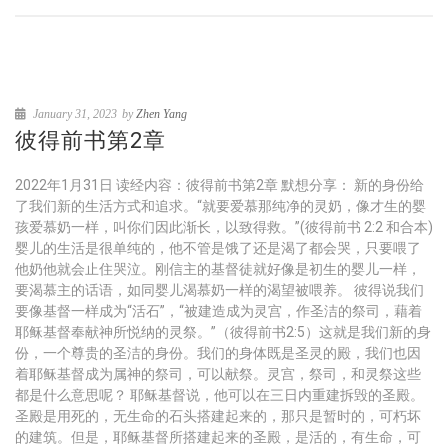
January 31, 2023
by
Zhen Yang
彼得前书第2章
2022年1月31日 读经内容：彼得前书第2章 默想分享： 新的身份给
了我们新的生活方式和追求。“就要爱慕那纯净的灵奶，像才生的婴
孩爱慕奶一样，叫你们因此渐长，以致得救。”(彼得前书 2:2 和合本)
婴儿的生活是很单纯的，他不管是饿了还是渴了都会哭，只要喂了
他奶他就会止住哭泣。刚信主的基督徒就好像是初生的婴儿一样，
要渴慕主的话语，如同婴儿渴慕奶一样的渴望被喂养。 彼得说我们
要像基督一样成为“活石”，“被建造成为灵宫，作圣洁的祭司，藉着
耶稣基督奉献神所悦纳的灵祭。”（彼得前书2:5）这就是我们新的身
份，一个尊贵的圣洁的身份。我们的身体既是圣灵的殿，我们也因
着耶稣基督成为属神的祭司，可以献祭。灵宫，祭司，和灵祭这些
都是什么意思呢？ 耶稣基督说，他可以在三日内重建拆毁的圣殿。
圣殿是用死的，无生命的石头搭建起来的，那只是暂时的，可朽坏
的建筑。但是，耶稣基督所搭建起来的圣殿，是活的，有生命，可