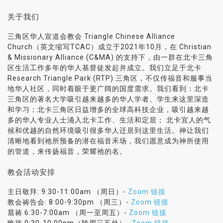
关于我们
三角区华人宣道会教会 Triangle Chinese Alliance
Church（英文缩写TCAC）成立于2021年10月，在 Christian
& Missionary Alliance (C&MA) 的支持下，由一群在北卡三角
区生活工作多年的华人基督徒发起并成立。我们立足于北卡
Research Triangle Park (RTP) 三角区，不仅传福音和服事当
地华人社区，同时着眼于更广阔的国度需求。我们看到：北卡
三角区的著名大学吸引越来越多的华人学者、学生来这里深造
和学习；北卡三角区日益增多的全球高科技企业，吸引越来越
多的华人专业人士涌入北卡工作、生活和定居； 北卡宜人的气
候和优越的自然环境吸引很多华人迁居到这里生活。神让我们
清晰地看到祂所预备的潜在福音禾场，我们愿意成为神所使用
的管道，来传扬福音，荣耀祂的名。
教会活动安排
主日敬拜: 9:30-11:00am （周日）-
Zoom 链接
教会祷告会: 8:00-9:30pm （周三）-
Zoom 链接
晨祷 6:30-7:00am （周一至周五）-
Zoom 链接
晚祷 9:30-10:00pm（除周三五外）-
Zoom 链接