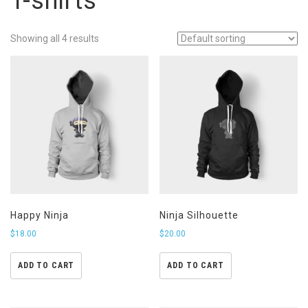
T-shirts
Showing all 4 results
Happy Ninja
Ninja Silhouette
$
18.00
$
20.00
ADD TO CART
ADD TO CART