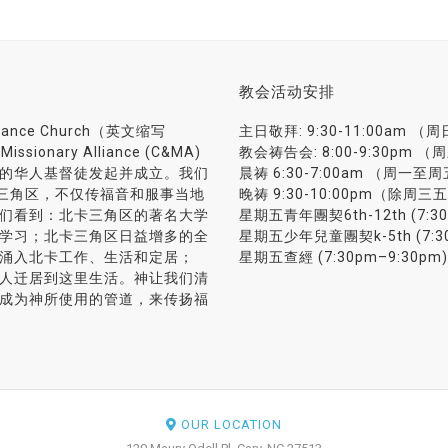
教会活动安排
liance Church（英文缩写
主日敬拜: 9:30-11:00am （
sionary Alliance (C&MA)
教会祷告会: 8:00-9:30pm （
的华人基督徒发起并成立。我们
晨祷 6:30-7:00am （周一至
(RTP) 三角区，不仅传福音和服事当地
晚祷 9:30-10:00pm（除周三
们看到：北卡三角区的著名大学
星期五青年團契6th-12th (7:30
学习；北卡三角区日益增多的全
星期五少年兒童團契k-5th (7:30
涌入北卡工作、生活和定居；
星期五查經 (7:30pm–9:30pm)
人迁居到这里生活。神让我们清
成为神所使用的管道，来传扬福
OUR LOCATION