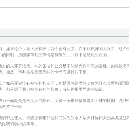
判。如果这个世界上没有神，就不会有公义。在不认识神的人眼中，这个
力的限制，所能够审判的事情是有限的，并且不是绝对公正的。
地方的人罪恶滔天。神的圣洁和公义是不能够允许罪恶的蔓延。如果没有
情。相反，审判往往是因为神的怜悯而进行的干预。
么？如果罪犯没有被审判和定罪，你是否感到愤怒？你为什么会愤怒呢?
些，都是源于我们被造有神的形象，有从神那里而来的知识。
的另一面就是是对义人的救赎。罗得一家被拯救就是因为神的怜悯，是神
拯救罗得一家。
我们都是罪人。或者没有犯那些我们认为的杀人放火奸淫妇女拐卖儿童这
负比我们弱小的等等。