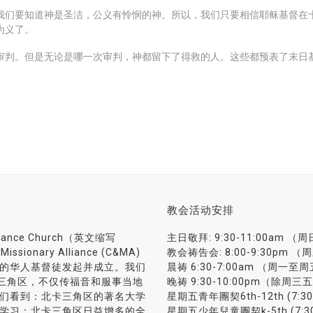
我们要知道神是圣洁，公义有怜悯的神。所以，我们只要相信耶稣基督在
为义了。
审判。但是无论是哪一次审判，神都留下了得救的人。这些都预表了末日
教会活动安排
liance Church（英文缩写
主日敬拜: 9:30-11:00am （
sionary Alliance (C&MA)
教会祷告会: 8:00-9:30pm （
的华人基督徒发起并成立。我们
晨祷 6:30-7:00am （周一至
(RTP) 三角区，不仅传福音和服事当地
晚祷 9:30-10:00pm（除周三
们看到：北卡三角区的著名大学
星期五青年團契6th-12th (7:30
学习；北卡三角区日益增多的全
星期五少年兒童團契k-5th (7:30