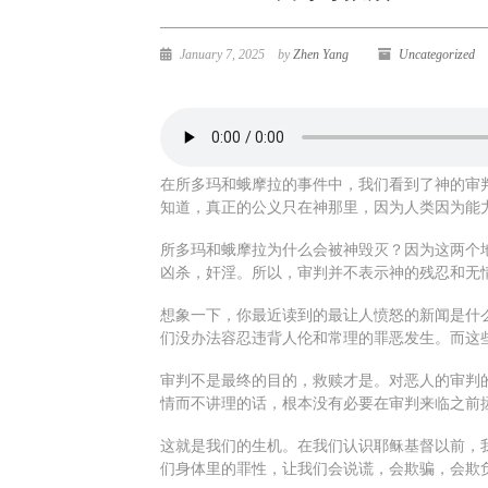
January 7, 2025
by
Zhen Yang
Uncategorized
在所多玛和蛾摩拉的事件中，我们看到了神的审
知道，真正的公义只在神那里，因为人类因为能
所多玛和蛾摩拉为什么会被神毁灭？因为这两个
凶杀，奸淫。所以，审判并不表示神的残忍和无
想象一下，你最近读到的最让人愤怒的新闻是什
们没办法容忍违背人伦和常理的罪恶发生。而这
审判不是最终的目的，救赎才是。对恶人的审判
情而不讲理的话，根本没有必要在审判来临之前
这就是我们的生机。在我们认识耶稣基督以前，
们身体里的罪性，让我们会说谎，会欺骗，会欺