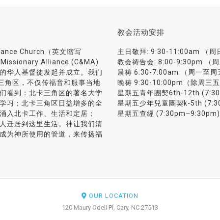
教会活动安排
liance Church（英文缩写
主日敬拜: 9:30-11:00am （
sionary Alliance (C&MA)
教会祷告会: 8:00-9:30pm （
的华人基督徒发起并成立。我们
晨祷 6:30-7:00am （周一至
(RTP) 三角区，不仅传福音和服事当地
晚祷 9:30-10:00pm（除周三
们看到：北卡三角区的著名大学
星期五青年團契6th-12th (7:30
学习；北卡三角区日益增多的全
星期五少年兒童團契k-5th (7:30
涌入北卡工作、生活和定居；
星期五查經 (7:30pm–9:30pm)
人迁居到这里生活。神让我们清
成为神所使用的管道，来传扬福
OUR LOCATION
120 Maury Odell Pl, Cary, NC 27513