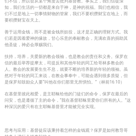
们不信，所以会从某个角度去批判基督教。事实上，我们信徒深
知，我们生活的一切都是来自于神，是神的祝福。我们也相信，我
们不过是地上一切事情财物的管家，我们不要积攒财宝在地上，而
要积攒财宝在天上。
善于运用金钱，而不是被金钱所奴役，这才是正确的理财方式。我
们若是因着爱神的缘故，甘心乐意的奉献教会，充满欢喜的捐助其
他圣徒，神必会厚赐我们。
扶持，培养，关爱新的教会领袖，也是教会的责任和义务。保罗在
信的最后举荐提摩太，司提反和其他年轻的同工给哥林多教会的
人。教会的发展要生生不息，就要不断的培养新的年轻的领袖。虽
然对于年轻的同工来说，在教会事奉中，可能会遇到很多质疑，但
是保罗却鼓励众人要“叫他在你们那里无所惧怕。”（林前16:10）
在基督里彼此相爱，是主耶稣给他的门徒们的命令，保罗在最后的
问安，也是遵循了主的命令，“我在基督耶稣里爱你们所有的人。”这
种深沉的爱只有在主耶稣基督里才能被完全实现。
思考与应用：基督徒应该秉持着怎样的金钱观？保罗是如何教导哥