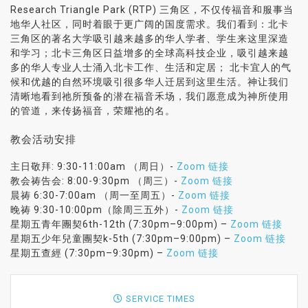
Research Triangle Park (RTP) 三角区，不仅传福音和服事当
地华人社区，同时着眼于更广阔的国度需求。我们看到：北卡
三角区的著名大学吸引越来越多的华人学者、学生来这里深造
和学习；北卡三角区日益增多的全球高科技企业，吸引越来越
多的华人专业人士涌入北卡工作、生活和定居； 北卡宜人的气
候和优越的自然环境吸引很多华人迁居到这里生活。神让我们
清晰地看到祂所预备的潜在福音禾场，我们愿意成为神所使用
的管道，来传扬福音，荣耀祂的名。
教会活动安排
主日敬拜: 9:30-11:00am （周日）-
Zoom 链接
教会祷告会: 8:00-9:30pm （周三）-
Zoom 链接
晨祷 6:30-7:00am （周一至周五）-
Zoom 链接
晚祷 9:30-10:00pm（除周三五外）-
Zoom 链接
星期五青年團契6th-12th (7:30pm–9:00pm) –
Zoom 链接
星期五少年兒童團契k-5th (7:30pm–9:00pm) –
Zoom 链接
星期五查經 (7:30pm–9:30pm) –
Zoom 链接
SERVICE TIMES